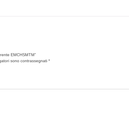
sparente EMCHSMTM”
gatori sono contrassegnati
*