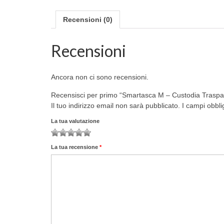
Recensioni (0)
Recensioni
Ancora non ci sono recensioni.
Recensisci per primo “Smartasca M – Custodia Tra
Il tuo indirizzo email non sarà pubblicato.
I campi obbli
La tua valutazione
1
2
3
4
5
La tua recensione
*