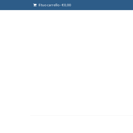
Il tuo carrello
-
€
0,00