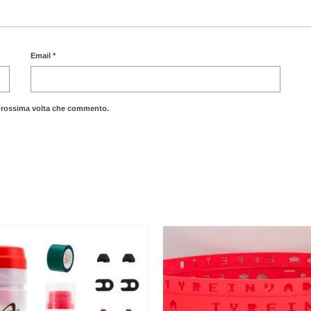
Email
*
a prossima volta che commento.