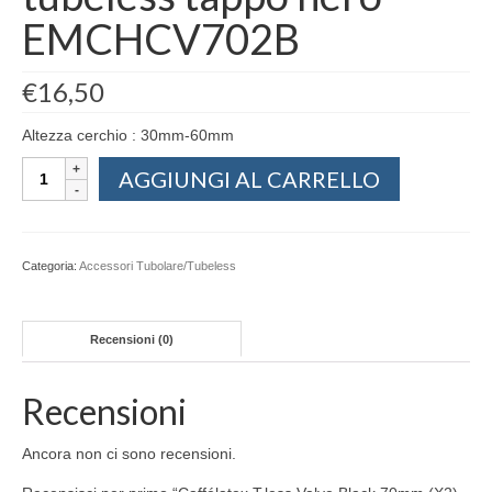
EMCHCV702B
€
16,50
Altezza cerchio : 30mm-60mm
Caffélatex
AGGIUNGI AL CARRELLO
T.less
Valve
Black
70mm
Categoria:
Accessori Tubolare/Tubeless
(X2)
valvole
tubeless
Recensioni (0)
tappo
nero
EMCHCV702B
Recensioni
quantità
Ancora non ci sono recensioni.