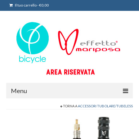
Il tuo carrello
-
€
0,00
Menu
TORNA A
ACCESSORI TUBOLARE/TUBELESS
HOME
SHOP ONLINE – AREA RIVENDITORI
Account