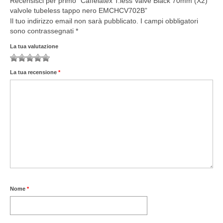
Recensisci per primo “Caffélatex T.less Valve Black 70mm (X2)
valvole tubeless tappo nero EMCHCV702B”
Il tuo indirizzo email non sarà pubblicato.
I campi obbligatori
sono contrassegnati
*
La tua valutazione
1
2
3
4
5
La tua recensione
*
Nome
*