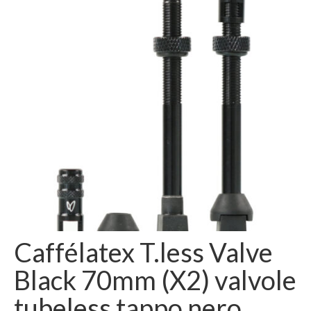
Login
Caffélatex T.less Valve
Black 70mm (X2) valvole
tubeless tappo nero